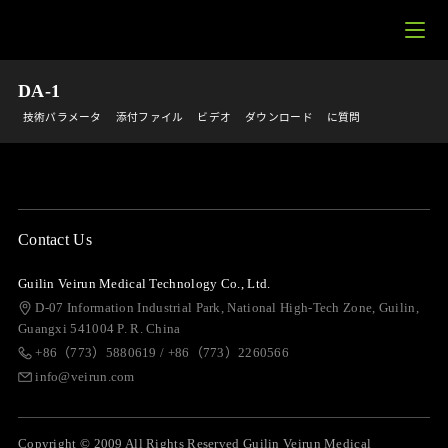
DA-1
技術パラメータ
添付ファイル
ビデオ
ダウンロード
に質問
Contact Us
Guilin Veirun Medical Technology Co., Ltd.
D-07 Information Industrial Park, National High-Tech Zone, Guilin,
Guangxi 541004 P. R. China
+86（773）5880619 / +86（773）2260566
info@veirun.com
Copyright © 2009 All Rights Reserved Guilin Veirun Medical