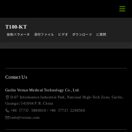
T100-KT
技術パラメータ
添付ファイル
ビデオ
ダウンロード
に質問
Contact Us
Guilin Veirun Medical Technology Co., Ltd.
D-07 Information Industrial Park, National High-Tech Zone, Guilin,
Guangxi 541004 P. R. China
+86（773）5880619 / +86（773）2260566
info@veirun.com